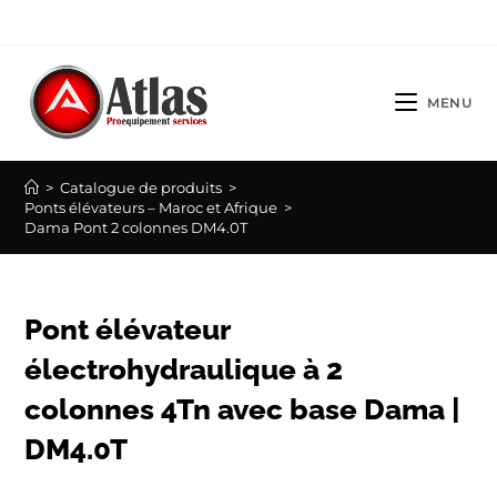
Skip
to
content
MENU
>
Catalogue de produits
>
Ponts élévateurs – Maroc et Afrique
>
Dama Pont 2 colonnes DM4.0T
Pont élévateur
électrohydraulique à 2
colonnes 4Tn avec base Dama |
DM4.0T