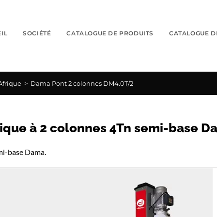
IL
SOCIÉTÉ
CATALOGUE DE PRODUITS
CATALOGUE D
Afrique
>
Dama Pont 2 colonnes DM4.0T/2
lique à 2 colonnes 4Tn semi-base D
emi-base Dama.