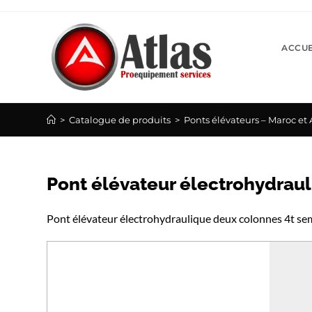
Skip
to
content
ACCUE
>
Catalogue de produits
>
Ponts élévateurs – Maroc et 
Pont élévateur électrohydrau
Pont élévateur électrohydraulique deux colonnes 4t s