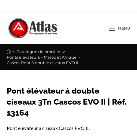
Skip
to
content
MENU
>
Catalogue de produits
>
Ponts élévateurs – Maroc et Afrique
>
Cascos Pont à double ciseaux EVO II
Pont élévateur à double
ciseaux 3Tn Cascos EVO II | Réf.
13164
Pont élévateur à ciseaux Cascos EVO II.