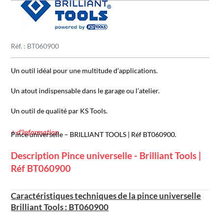
Réf. : BT060900
Un outil idéal pour une multitude d’applications.
Un atout indispensable dans le garage ou l’atelier.
Un outil de qualité par KS Tools.
+ d'information
Pince universelle – BRILLIANT TOOLS | Réf BT060900.
Description Pince universelle - Brilliant Tools |
Réf BT060900
Caractéristiques techniques de la pince universelle
Brilliant Tools : BT060900