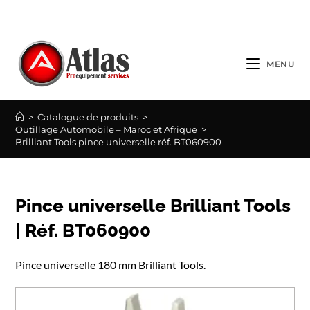
Skip
to
content
MENU
>
Catalogue de produits
>
Outillage Automobile – Maroc et Afrique
>
Brilliant Tools pince universelle réf. BT060900
Pince universelle Brilliant Tools
| Réf. BT060900
Pince universelle 180 mm Brilliant Tools.