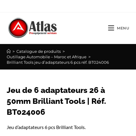
Skip
to
content
MENU
>
Catalogue de produits
>
Outillage Automobile – Maroc et Afrique
>
Brilliant Tools jeu d’adaptateurs 6 pcs réf. BT024006
Jeu de 6 adaptateurs 26 à
50mm Brilliant Tools | Réf.
BT024006
Jeu d’adaptateurs 6 pcs Brilliant Tools.