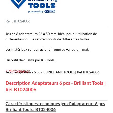
Réf. : BT024006
Jeu de 6 adaptateurs 26 à 50 mm, idéal pour l’utilisation de
différentes douilles et d’embouts de différentes tailles.
Les matériaux sont en acier chromé au vanadium mat.
Un outil de qualité par KS Tools.
+ d'information
Jeu d’adaptateurs 6 pcs – BRILLIANT TOOLS | Réf BT024006.
Description Adaptateurs 6 pcs - Brilliant Tools |
Réf BT024006
Caractéristiques techniques jeu d’adaptateurs 6 pcs
Brilliant Tools : BT024006