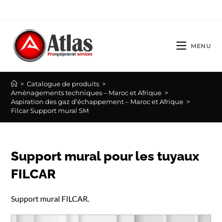
Skip
to
content
MENU
>
Catalogue de produits
>
Aménagements techniques – Maroc et Afrique
>
Aspiration des gaz d’échappement – Maroc et Afrique
>
Filcar Support mural SM
Support mural pour les tuyaux
FILCAR
Support mural FILCAR.