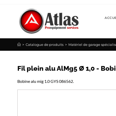
Skip
to
content
ACCUE
>
Catalogue de produits
>
Matériel de garage spécialis
Fil plein alu AlMg5 Ø 1,0 - Bo
Bobine alu mig 1.0 GYS 086562.