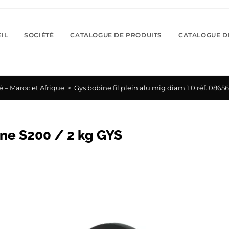
IL
SOCIÉTÉ
CATALOGUE DE PRODUITS
CATALOGUE D
é – Maroc et Afrique
>
Gys bobine fil plein alu mig diam 1,0 réf. 0865
bine S200 / 2 kg GYS