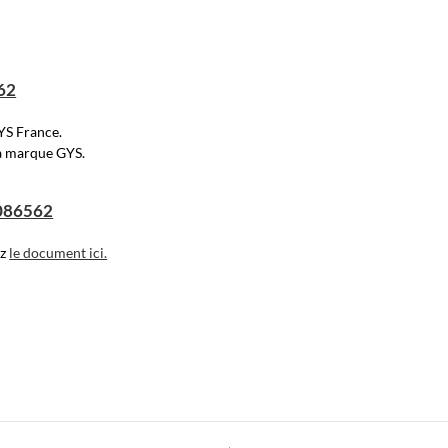
62
YS France.
la marque GYS.
 086562
ez
le document ici.