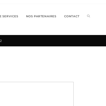
TOGGLE
E SERVICES
NOS PARTENAIRES
CONTACT
WEBSITE
62
SEARCH