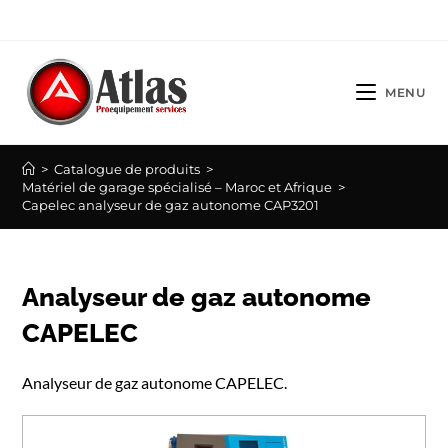
Skip
to
content
MENU
>
Catalogue de produits
>
Matériel de garage spécialisé – Maroc et Afrique
>
Capelec analyseur de gaz autonome CAP3201
Analyseur de gaz autonome
CAPELEC
Analyseur de gaz autonome CAPELEC.