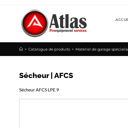
Skip
to
content
ACCUE
>
Catalogue de produits
>
Matériel de garage spécialis
Sécheur | AFCS
Sécheur AFCS LPE 9