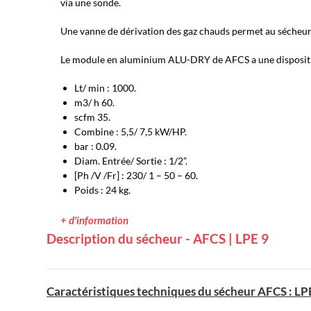
via une sonde.
Une vanne de dérivation des gaz chauds permet au sécheur 
Le module en aluminium ALU-DRY de AFCS a une disposition
Lt/ min : 1000.
m3/ h 60.
scfm 35.
Combine : 5,5/ 7,5 kW/HP.
bar : 0.09.
Diam. Entrée/ Sortie : 1/2”.
[Ph /V /Fr] : 230/ 1 – 50 – 60.
Poids : 24 kg.
+ d'information
Description du sécheur - AFCS | LPE 9
Caractéristiques techniques du sécheur AFCS : LP