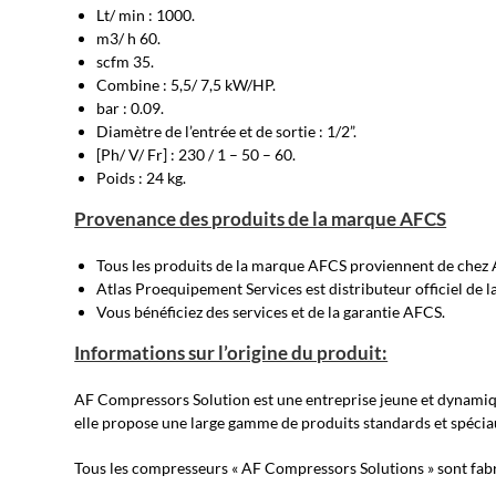
Lt/ min : 1000.
m3/ h 60.
scfm 35.
Combine : 5,5/ 7,5 kW/HP.
bar : 0.09.
Diamètre de l’entrée et de sortie : 1/2”.
[Ph/ V/ Fr] : 230 / 1 – 50 – 60.
Poids : 24 kg.
Provenance des produits de la marque AFCS
Tous les produits de la marque AFCS proviennent de chez A
Atlas Proequipement Services est distributeur officiel de
Vous bénéficiez des services et de la garantie AFCS.
Informations sur l’origine du produit:
AF Compressors Solution est une entreprise jeune et dynamiqu
elle propose une large gamme de produits standards et spécia
Tous les compresseurs « AF Compressors Solutions » sont fa