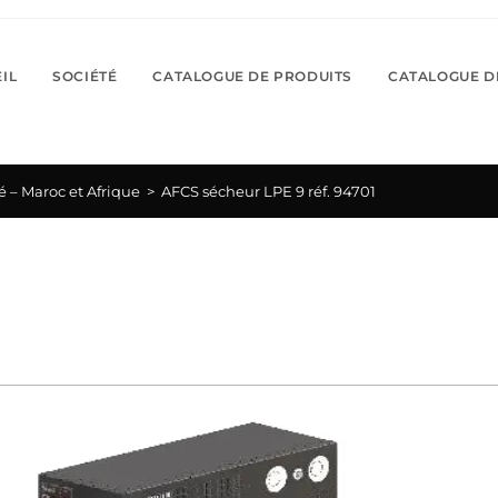
IL
SOCIÉTÉ
CATALOGUE DE PRODUITS
CATALOGUE D
é – Maroc et Afrique
>
AFCS sécheur LPE 9 réf. 94701