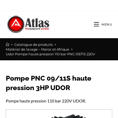
Skip
to
content
MENU
>
Catalogue de produits
>
Matériel de lavage – Maroc et Afrique
>
Udor Pompe haute pression 110 bar PNC 09/11S 220V
Pompe PNC 09/11S haute
pression 3HP UDOR
Pompe haute pression 110 bar 220V UDOR.