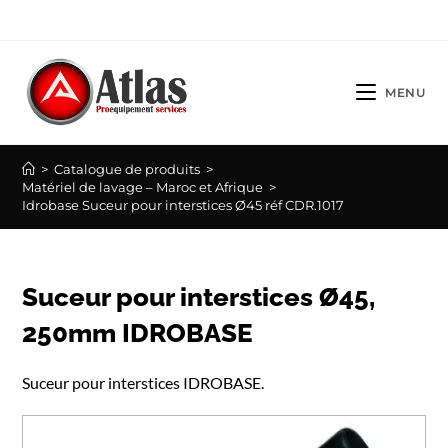
Skip
to
content
MENU
>
Catalogue de produits
>
Matériel de lavage – Maroc et Afrique
>
Idrobase Suceur pour interstices Ø45 réf CDR.1017
Suceur pour interstices Ø45,
250mm IDROBASE
Suceur pour interstices IDROBASE.