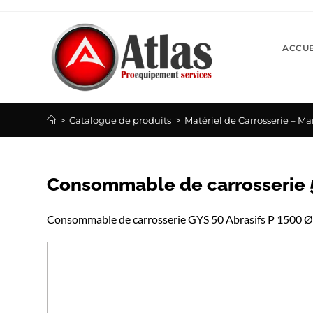
Skip
to
content
ACCUE
>
Catalogue de produits
>
Matériel de Carrosserie – Ma
Consommable de carrosserie 5
Consommable de carrosserie GYS 50 Abrasifs P 15