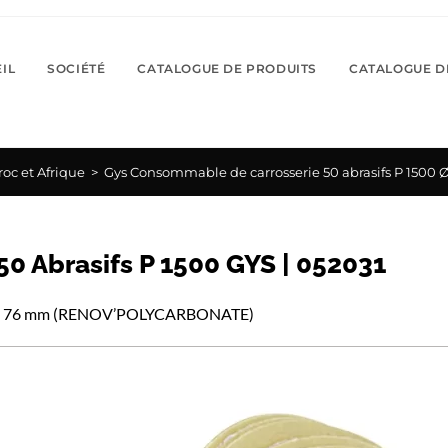
IL
SOCIÉTÉ
CATALOGUE DE PRODUITS
CATALOGUE D
roc et Afrique
>
Gys Consommable de carrosserie 50 abrasifs P 1500 
0 Abrasifs P 1500 GYS | 052031
00 Ø 76 mm (RENOV’POLYCARBONATE)