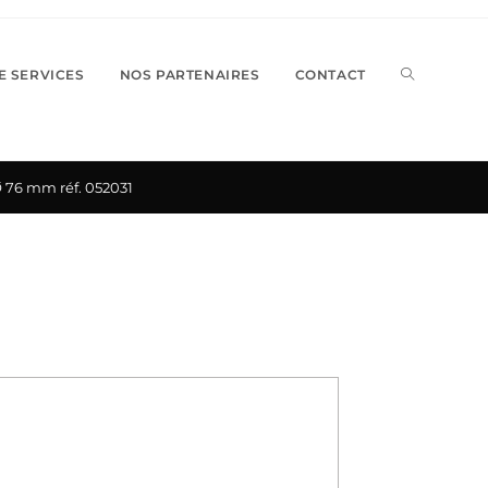
TOGGLE
E SERVICES
NOS PARTENAIRES
CONTACT
WEBSITE
Ø 76 mm réf. 052031
SEARCH